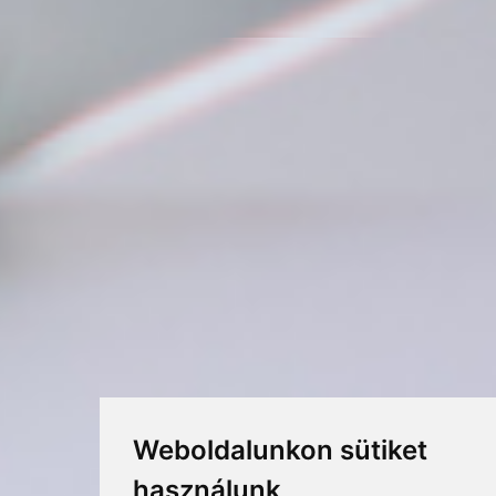
Weboldalunkon sütiket
használunk