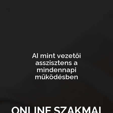
A
I
m
i
n
t
v
e
z
e
t
ő
i
a
s
s
z
i
s
z
t
e
n
s
a
m
i
n
d
e
n
n
a
p
i
m
ű
k
ö
d
é
s
b
e
n
O
N
L
I
N
E
S
Z
A
K
M
A
I